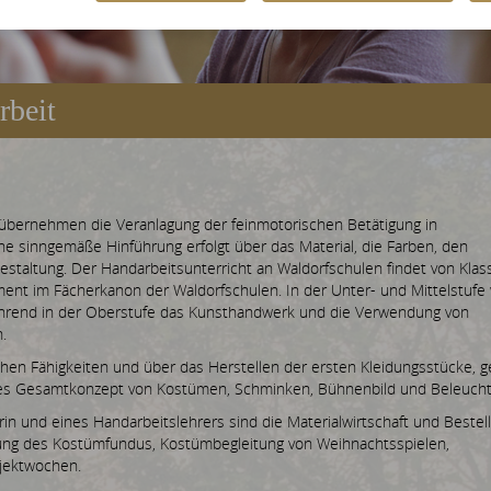
rbeit
 übernehmen die Veranlagung der feinmotorischen Betätigung in
e sinngemäße Hinführung erfolgt über das Material, die Farben, den
taltung. Der Handarbeitsunterricht an Waldorfschulen findet von Klas
ement im Fächerkanon der Waldorfschulen. In der Unter- und Mittelstuf
 während in der Oberstufe das Kunsthandwerk und die Verwendung von
.
en Fähigkeiten und über das Herstellen der ersten Kleidungsstücke, g
ches Gesamtkonzept von Kostümen, Schminken, Bühnenbild und Beleucht
rin und eines Handarbeitslehrers sind die Materialwirtschaft und Beste
rung des Kostümfundus, Kostümbegleitung von Weihnachtsspielen,
ojektwochen.