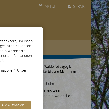
AKTUELL
SERVICE
tanbietern, um Ihnen
l gestalten zu können
 für Handarbeit
hern wir oder die
icherte Informationen
ufen.
Akademie für Waldorfpädagogik
rmationen“. Unser
Aus- und Weiterbildung Mannheim
Zielstraße 28
D-68169 Mannheim
+49 (0) 621 309 48-0
info@akademie-waldorf.de
Alle auswählen