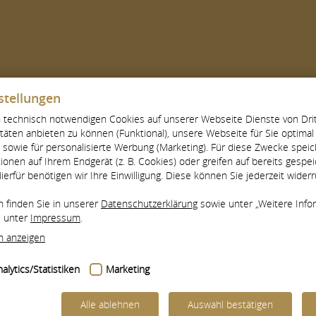
ADEMIE
WEITERBILDUNGEN
FORTBILDUNGEN
stellungen
technisch notwendigen Cookies auf unserer Webseite Dienste von Drit
itäten anbieten zu können (Funktional), unsere Webseite für Sie optima
ngsgänge & Abschlüsse
Fachlehrer:in
Fachlehrer:in
n), sowie für personalisierte Werbung (Marketing). Für diese Zwecke speic
tionen auf Ihrem Endgerät (z. B. Cookies) oder greifen auf bereits gespe
Hierfür benötigen wir Ihre Einwilligung. Diese können Sie jederzeit widerr
n finden Sie in unserer
Datenschutzerklärung
sowie unter „Weitere Info
e unter
Impressum
.
n anzeigen
alytics/Statistiken
Marketing
Alle ablehnen
Auswahl bestätigen