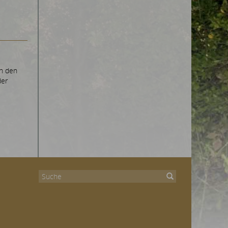
in den
der