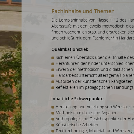
Fachinhalte und Themen
Die Lehrplaninhalte von Klasse 1-12 des Ha
Altersstufe mit den jeweils methodisch-did
finden wöchentlich statt und erstrecken sic
und schließt mit dem Fachlehrer*in Handarb
Qualifikationsziel:
Sich einen Überblick über die Inhalte de
Heranführen der Kinder unterschiedlicher
Erwerb der methodisch und didaktischen
Handarbeitsunterricht altersgemäß planen
Ausbilden der künstlerischen Fähigkeiten
Reflektieren im pädagogischen Handlungs
Inhaltliche Schwerpunkte:
Herstellung und Anleitung von Werkstücke
Methodisch didaktische Angaben
Anthropologische Gesichtspunkte der Ha
Künstlerische Arbeiten
Textiltechnologie, Material- und Werkzeu