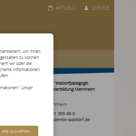
AKTUELL
SERVICE
tanbietern, um Ihnen
l gestalten zu können
hern wir oder die
icherte Informationen
ufen.
Akademie für Waldorfpädagogik
rmationen“. Unser
Aus- und Weiterbildung Mannheim
Zielstraße 28
D-68169 Mannheim
+49 (0) 621 309 48-0
info@akademie-waldorf.de
Alle auswählen