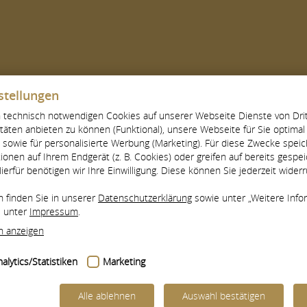
ADEMIE
WEITERBILDUNGEN
FORTBILDUNGEN
stellungen
technisch notwendigen Cookies auf unserer Webseite Dienste von Drit
itäten anbieten zu können (Funktional), unsere Webseite für Sie optima
Weitere nebenberuflich Lehrende
n), sowie für personalisierte Werbung (Marketing). Für diese Zwecke speic
tionen auf Ihrem Endgerät (z. B. Cookies) oder greifen auf bereits gespe
Hierfür benötigen wir Ihre Einwilligung. Diese können Sie jederzeit widerr
n finden Sie in unserer
Datenschutzerklärung
sowie unter „Weitere Info
e unter
Impressum
.
n anzeigen
alytics/Statistiken
Marketing
Alle ablehnen
Auswahl bestätigen