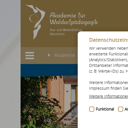
AK
Datenschutzein
Wir verwenden neben 
erweiterte Funktional
Akademie
Mitarbeiter
(Analytics/Statistike
Drittanbieter Informa
(z. B. Werbe-IDs) zu. 
Weitere Informatione
Impressum finden Si
Weitere Informatione
Funktional
An