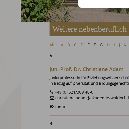
Weitere nebenberuflich
Alle
A
B
C
D
E
F
G
H
I
J
K
A
Jun. Prof. Dr. Christiane Adam
Juniorprofessorin für Erziehungswissenscha
in Bezug auf Diversität und Bildungsgerechti
+49 (0) 621/309 48-0
christiane.adam@akademie-waldorf.
mehr
B