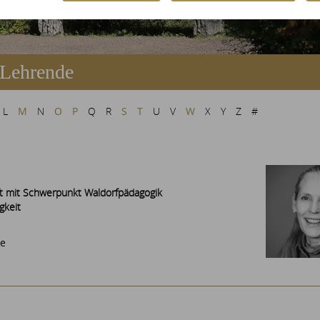
 Lehrende
L
M
N
O
P
Q
R
S
T
U
V
W
X
Y
Z
#
ft mit Schwerpunkt Waldorfpädagogik
gkeit
de